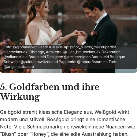
Foto: @gloriavelvet Haare & Make-up: @flor_bustos_makeupartist
Haarschmuck, Ohrringe, Armkette: @lilien_brautschmuck Dekoration:
@stilundstiele Brautkleid Designer: @atelierzolotas Brautkleid Boutique
Schweiz: @zolotas_switzerland Papeterie: @thecraftstore.ch Torte:
@angie.patissiere
5. Goldfarben und ihre
Wirkung
Gelbgold strahlt klassische Eleganz aus, Weißgold wirkt
modern und stilvoll, Roségold bringt eine romantische
Note.
Viele Schmuckmarken entwickeln neue Nuancen
wie
“Blush” oder “Honey”, die eine edle Ausstrahlung haben.