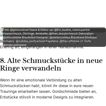
Rhomberg Schmuck Aarau
Juweliere & Trauring-Profis
Suchen in Juweliere & Trauring-Profis
Foto: @gloriavelvet Haare & Make-up: @flor_bustos_makeupartist
Haarschmuck, Ohrringe, Armkette: @lilien_brautschmuck Dekoration:
@stilundstiele Brautkleid Designer: @atelierzolotas Brautkleid Boutique
Schweiz: @zolotas_switzerland Papeterie: @thecraftstore.ch Torte:
@angie.patissiere
8. Alte Schmuckstücke in neue
Ringe verwandeln
Wenn ihr eine emotionale Verbindung zu alten
Schmuckstücken habt, könnt ihr diese in eure neuen
Trauringe einarbeiten lassen. Goldschmiede bieten an,
Erbstücke stilvoll in moderne Designs zu integrieren.