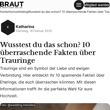
Mitglied werden
Wusstest du das schon? 10 überraschende Fakten über Tra
Home
Hochzeitsblog
Wusstest du das schon? 10 überraschende Fakten über Tra
Katharina
K
Dienstag, 18 Februar 2025
Wusstest du das schon? 10
überraschende Fakten über
Trauringe
Trauringe sind ein Symbol der Liebe und ewigen
Trauringe sind ein Symbol der Liebe und ewigen Verbindung.
Verbindung. Hier entdeckt ihr 10 spannende Fakten über
Eheringe, die euch überraschen könnten. Mit diesen
Informationen trefft ihr die perfekte Wahl für eure
Hochzeit.
Foto: @wedding.melodies