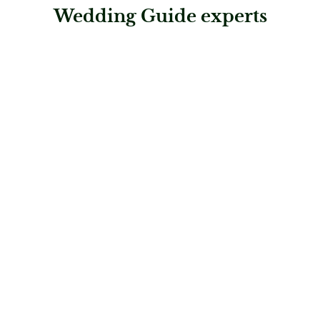
Wedding Guide experts
: Rhomberg Schmuck – Arbon
Rhomberg Schmuck – Arbon
Juweliere & Trauring-Profis
: Rhomberg Schmuck – Bad Ragaz