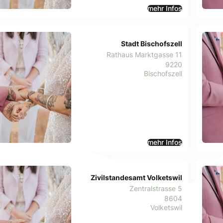
mehr Infos
Stadt Bischofszell
Rathaus Marktgasse 11
9220
Bischofszell
mehr Infos
Zivilstandesamt Volketswil
Zentralstrasse 5
8604
Volketswil