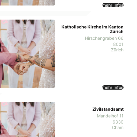
mehr Infos
Katholische Kirche im Kanton
Zürich
Hirschengraben 66
8001
Zürich
mehr Infos
Zivilstandsamt
Mandelhof 11
6330
Cham