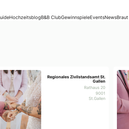
uide
Hochzeitsblog
B&B Club
Gewinnspiele
Events
News
Braut
Regionales Zivilstandsamt St.
Gallen
Rathaus 20
9001
St.Gallen