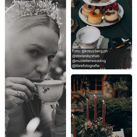
Foto: @kreuzberg.ph
@storiesbyshab
@mustelierwedding
@librefotografie