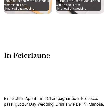
Eheversprechen wird‘s besonders
Tüllschleifen um die Menükarten
romantisch. Foto:
wirken edel. Foto:
@mellowlight.wedding
@mellowlight.wedding
In Feierlaune
Ein leichter Aperitif mit Champagner oder Prosecco
passt gut zur Day Wedding. Drinks wie Bellini, Mimosa,