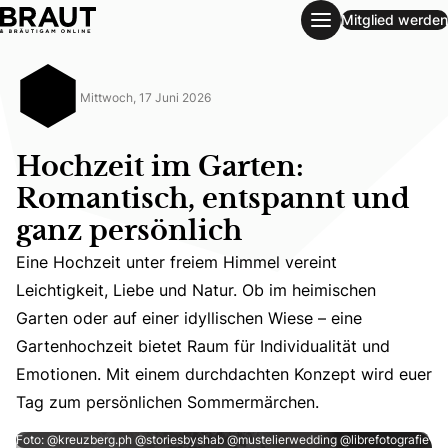
Mitglied werden
Hochzeit im Garten: Romantisch, entspannt und ganz persö
Mittwoch, 17 Juni 2026
Hochzeit im Garten:
Romantisch, entspannt und
ganz persönlich
Eine Hochzeit unter freiem Himmel vereint
Leichtigkeit, Liebe und Natur. Ob im heimischen
Eine Hochzeit unter freiem Himmel vereint Leichtigkeit,
Garten oder auf einer idyllischen Wiese – eine
Gartenhochzeit bietet Raum für Individualität und
Emotionen. Mit einem durchdachten Konzept wird euer
Tag zum persönlichen Sommermärchen.
Foto: @kreuzberg.ph @storiesbyshab @mustelierwedding @librefotografie