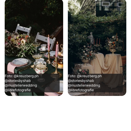
Foto: @kreuzberg.ph
Foto: @kreuzberg.ph
@storiesbyshab
@storiesbyshab
@mustelierwedding
@mustelierwedding
@librefotografie
@librefotografie