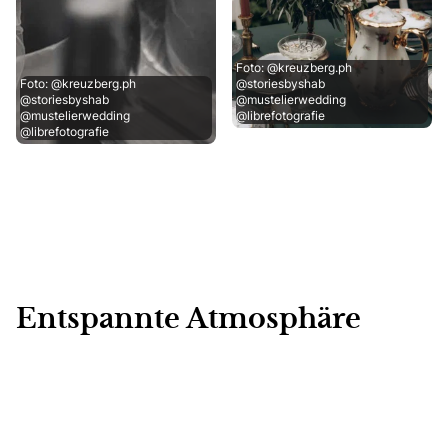
Foto: @kreuzberg.ph
Foto: @kreuzberg.ph
@storiesbyshab
@storiesbyshab
@mustelierwedding
@mustelierwedding
@librefotografie
@librefotografie
Entspannte Atmosphäre