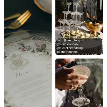
Foto: @kreuzberg.ph
@storiesbyshab
@mustelierwedding
@librefotografie