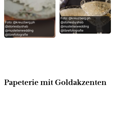
Foto: @kreuzberg.ph
Foto: @kreuzberg.ph
@storiesbyshab
@storiesbyshab
@mustelierwedding
@mustelierwedding
@librefotografie
@librefotografie
Papeterie mit Goldakzenten