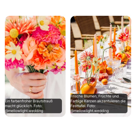
Frische Blumen, Früchte und
Ein farbenfroher Brautstrauß
Farbige Kerzen akzentuieren die
macht glücklich. Foto:
Festtafel. Foto:
@mellowlight.wedding
@mellowlight.wedding