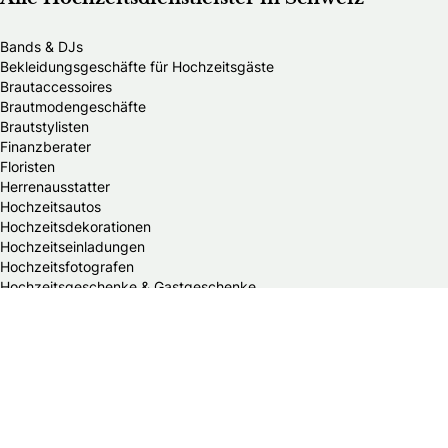
Bands & DJs
Bekleidungsgeschäfte für Hochzeitsgäste
Brautaccessoires
Brautmodengeschäfte
Brautstylisten
Finanzberater
Floristen
Herrenausstatter
Hochzeitsautos
Hochzeitsdekorationen
Hochzeitseinladungen
Hochzeitsfotografen
Hochzeitsgeschenke & Gastgeschenke
Hochzeitsmessen
Hochzeitsplaner
Hochzeitstortenanbieter
Juweliere & Goldschmiede
Kindermodegeschäfte
Reisebüros
Standesämter
Trauredner