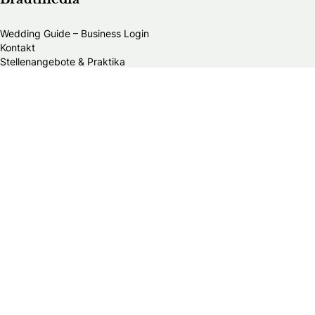
Wedding Guide – Business Login
Kontakt
Stellenangebote & Praktika
Datenschutzerklärung
Allgemeine Geschäftsbedingungen
Publikationsprinzipien
Redaktionsteam
Impressum
Alle Brautmodengeschäfte in Schweiz
Alle HochzeitsfotografInnen in Schweiz
Alle Hochzeitsdienstleister in Schweiz
Bands & DJs
Bekleidungsgeschäfte für Hochzeitsgäste
Brautaccessoires