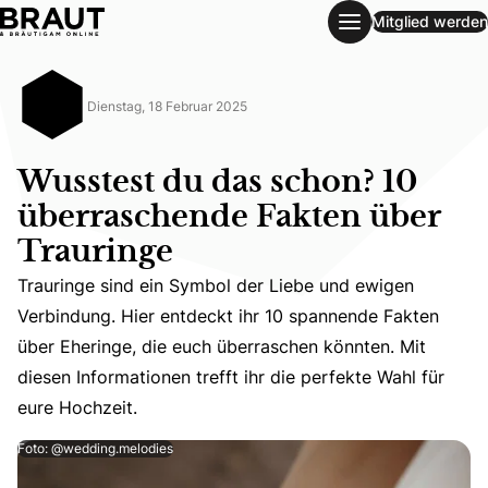
Mitglied werden
Wusstest du das schon? 10 überraschende Fakten über Tra
Dienstag, 18 Februar 2025
Wusstest du das schon? 10
überraschende Fakten über
Trauringe
Trauringe sind ein Symbol der Liebe und ewigen
Trauringe sind ein Symbol der Liebe und ewigen Verbindun
Verbindung. Hier entdeckt ihr 10 spannende Fakten
über Eheringe, die euch überraschen könnten. Mit
diesen Informationen trefft ihr die perfekte Wahl für
eure Hochzeit.
Foto: @wedding.melodies