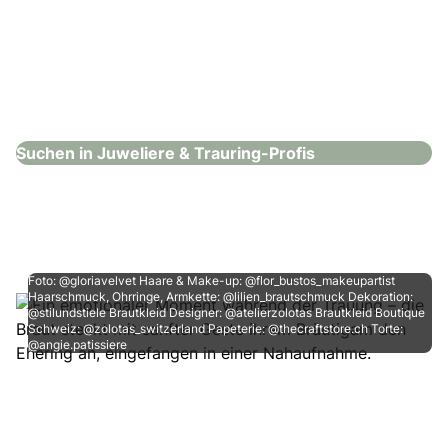
Rhomberg – Zürich
Juweliere & Trauring-Profis
Suchen in Juweliere & Trauring-Profis
Foto: @gloriavelvet Haare & Make-up: @flor_bustos_makeupartist
Haarschmuck, Ohrringe, Armkette: @lilien_brautschmuck Dekoration:
@stilundstiele Brautkleid Designer: @atelierzolotas Brautkleid Boutique
Schweiz: @zolotas_switzerland Papeterie: @thecraftstore.ch Torte:
@angie.patissiere