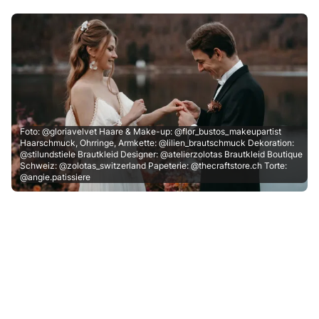
Foto: @gloriavelvet Haare & Make-up: @flor_bustos_makeupartist
Haarschmuck, Ohrringe, Armkette: @lilien_brautschmuck Dekoration:
@stilundstiele Brautkleid Designer: @atelierzolotas Brautkleid Boutique
Schweiz: @zolotas_switzerland Papeterie: @thecraftstore.ch Torte:
@angie.patissiere