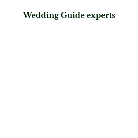
Wedding Guide experts
: Rhomberg Schmuck – Bad Ragaz
Rhomberg Schmuck – Bad Ragaz
Juweliere & Trauring-Profis
: Rhomberg Schmuck – Chur