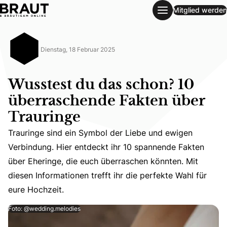
Mitglied werden
Wusstest du das schon? 10 überraschende Fakten über Tra
Dienstag, 18 Februar 2025
Wusstest du das schon? 10
überraschende Fakten über
Trauringe
Trauringe sind ein Symbol der Liebe und ewigen
Trauringe sind ein Symbol der Liebe und ewigen Verbindun
Verbindung. Hier entdeckt ihr 10 spannende Fakten
über Eheringe, die euch überraschen könnten. Mit
diesen Informationen trefft ihr die perfekte Wahl für
eure Hochzeit.
Foto: @wedding.melodies