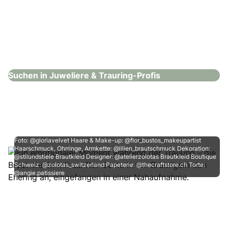
Rhomberg – Zürich
Juweliere & Trauring-Profis
Suchen in Juweliere & Trauring-Profis
Foto: @gloriavelvet Haare & Make-up: @flor_bustos_makeupartist
Haarschmuck, Ohrringe, Armkette: @lilien_brautschmuck Dekoration:
@stilundstiele Brautkleid Designer: @atelierzolotas Brautkleid Boutique
Schweiz: @zolotas_switzerland Papeterie: @thecraftstore.ch Torte:
@angie.patissiere