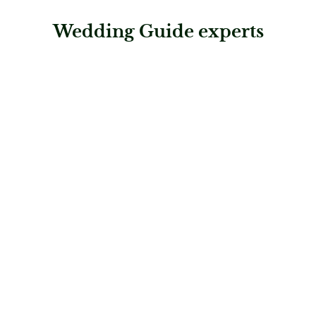
Wedding Guide experts
: URECH by Rhomberg – Thun
URECH by Rhomberg – Thun
Juweliere & Trauring-Profis
: Rhomberg Schmuck – Bad Ragaz