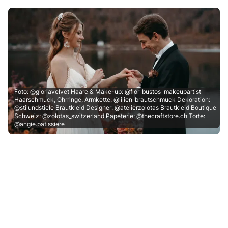
Foto: @gloriavelvet Haare & Make-up: @flor_bustos_makeupartist
Haarschmuck, Ohrringe, Armkette: @lilien_brautschmuck Dekoration:
@stilundstiele Brautkleid Designer: @atelierzolotas Brautkleid Boutique
Schweiz: @zolotas_switzerland Papeterie: @thecraftstore.ch Torte:
@angie.patissiere