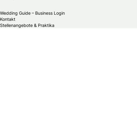
Wedding Guide – Business Login
Kontakt
Stellenangebote & Praktika
Datenschutzerklärung
Allgemeine Geschäftsbedingungen
Publikationsprinzipien
Redaktionsteam
Impressum
Alle Brautmodengeschäfte in Schweiz
Alle HochzeitsfotografInnen in Schweiz
Alle Hochzeitsdienstleister in Schweiz
Bands & DJs
Bekleidungsgeschäfte für Hochzeitsgäste
Brautaccessoires