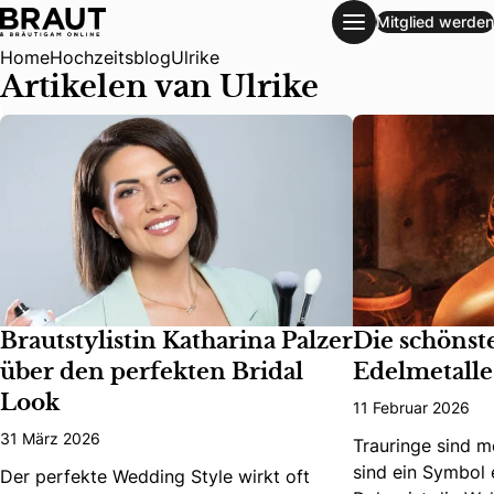
Mitglied werden
Brautstylistin Katharina Palzer über den perfekten Bridal L
Home
Hochzeitsblog
Ulrike
Artikelen van Ulrike
Brautstylistin Katharina Palzer
Die schönst
über den perfekten Bridal
Edelmetalle
Look
11 Februar 2026
31 März 2026
Trauringe sind m
sind ein Symbol 
Der perfekte Wedding Style wirkt oft