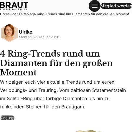
Mitglied werden
4 Ring-Trends rund um Diamanten für den großen Moment
Home
Hochzeitsblog
4 Ring-Trends rund um Diamanten für den großen Moment
Ulrike
Montag, 26 Januar 2026
4 Ring-Trends rund um
Diamanten für den großen
Moment
Wir zeigen euch vier aktuelle Trends rund um euren
Wir zeigen euch vier aktuelle Trends rund um euren Verlobu
Verlobungs- und Trauring. Vom zeitlosen Statementstein
im Solitär-Ring über farbige Diamanten bis hin zu
funkelnden Steinen für den Bräutigam.
Ring: egf