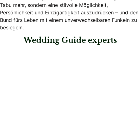
Tabu mehr, sondern eine stilvolle Möglichkeit,
Persönlichkeit und Einzigartigkeit auszudrücken – und den
Bund fürs Leben mit einem unverwechselbaren Funkeln zu
besiegeln.
Wedding Guide experts
: Rhomberg – Zürich
Rhomberg – Zürich
Juweliere & Trauring-Profis