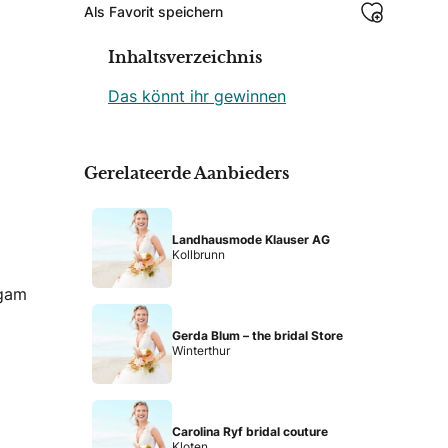
Als Favorit speichern
Inhaltsverzeichnis
Das könnt ihr gewinnen
Gerelateerde Aanbieders
Landhausmode Klauser AG
Kollbrunn
igam
Gerda Blum – the bridal Store
Winterthur
Carolina Ryf bridal couture
Kloten