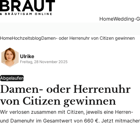
Damen- oder Herrenuhr von Citizen gewinnen
Home
Wedding-G
Home
Hochzeitsblog
Damen- oder Herrenuhr von Citizen gewinnen
Ulrike
Freitag, 28 November 2025
Abgelaufen
Damen- oder Herrenuhr
von Citizen gewinnen
Wir verlosen zusammen mit Citizen, jeweils eine Herren-
Wir verlosen zusammen mit Citizen, jeweils eine Herren-
und Damenuhr im Gesamtwert von 660 €. Jetzt mitmachen