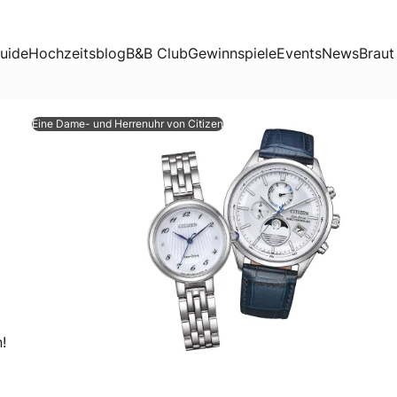
uide
Hochzeitsblog
B&B Club
Gewinnspiele
Events
News
Braut
Eine Dame- und Herrenuhr von Citizen
 und Damenuhr im Gesamtwert von 660 €. Jetzt mitmachen!
!