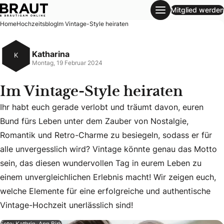
Mitglied werden
Im Vintage-Style heiraten
Home
Hochzeitsblog
Im Vintage-Style heiraten
Katharina
K
Montag, 19 Februar 2024
Im Vintage-Style heiraten
Ihr habt euch gerade verlobt und träumt davon, euren
Bund fürs Leben unter dem Zauber von Nostalgie,
Romantik und Retro-Charme zu besiegeln, sodass er für
alle unvergesslich wird? Vintage könnte genau das Motto
Ihr habt euch gerade verlobt und träumt davon, euren Bund
sein, das diesen wundervollen Tag in eurem Leben zu
einem unvergleichlichen Erlebnis macht! Wir zeigen euch,
welche Elemente für eine erfolgreiche und authentische
Vintage-Hochzeit unerlässlich sind!
Foto: Kathrin-Ann Birk