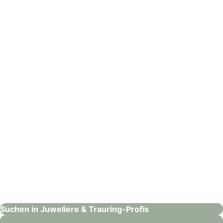
Rhomberg Schmuck – Chur
Juweliere & Trauring-Profis
: URECH by Rhomberg – Thun
URECH by Rhomberg – Thun
Juweliere & Trauring-Profis
Suchen in Juweliere & Trauring-Profis