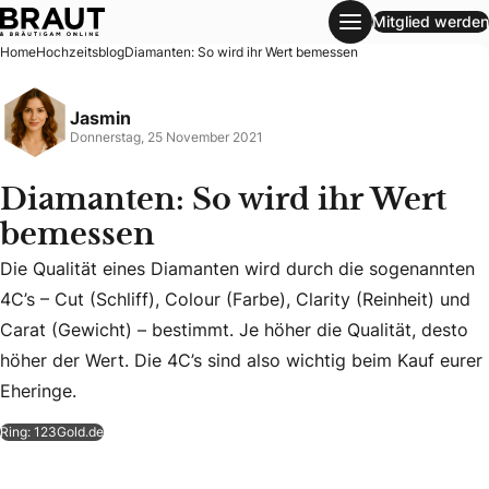
Mitglied werden
Diamanten: So wird ihr Wert bemessen
Home
Hochzeitsblog
Diamanten: So wird ihr Wert bemessen
Jasmin
Donnerstag, 25 November 2021
Diamanten: So wird ihr Wert
bemessen
Die Qualität eines Diamanten wird durch die sogenannten
4C’s – Cut (Schliff), Colour (Farbe), Clarity (Reinheit) und
Die Qualität eines Diamanten wird durch die sogenannten 4C’
Carat (Gewicht) – bestimmt. Je höher die Qualität, desto
höher der Wert. Die 4C’s sind also wichtig beim Kauf eurer
Eheringe.
Ring: 123Gold.de