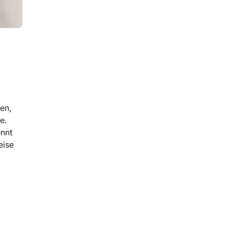
en,
e.
ennt
eise