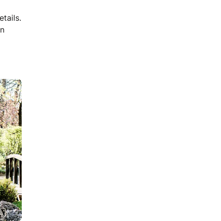
tails.
in