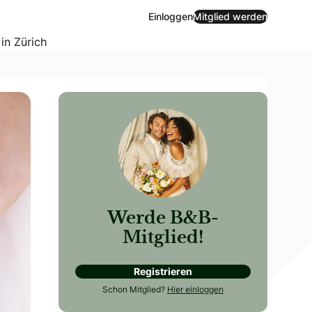
Einloggen
Mitglied werden
 in Zürich
Werde B&B-
Mitglied!
Registrieren
 müssen. Wo startet man am besten? Was darf auf keinen Fa
Schon Mitglied?
Hier einloggen