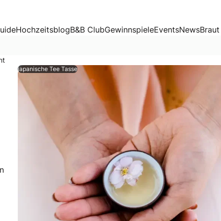
uide
Hochzeitsblog
B&B Club
Gewinnspiele
Events
News
Braut
ht
japanische Tee Tasse
en
lanen, und es gibt so viele Fragen, die beantwortet werden