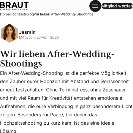
Mitglied werden
Wir lieben After-Wedding-Shootings
Home
Hochzeitsblog
Wir lieben After-Wedding-Shootings
Jasmin
Mittwoch, 23 April 2025
Wir lieben After-Wedding-
Shootings
Ein After-Wedding-Shooting ist die perfekte Möglichkeit,
den Zauber eurer Hochzeit mit Abstand und Gelassenheit
erneut festzuhalten. Ohne Terminstress, ohne Zuschauer
Ein After-Wedding-Shooting ist die perfekte Möglichkeit, 
und mit viel Raum für Kreativität entstehen emotionale
Aufnahmen, die eure Verbindung in ganz besonderem Licht
zeigen. Besonders für Paare, bei denen das
Hochzeitsshooting zu kurz kam, ist das eine ideale
Lösung.