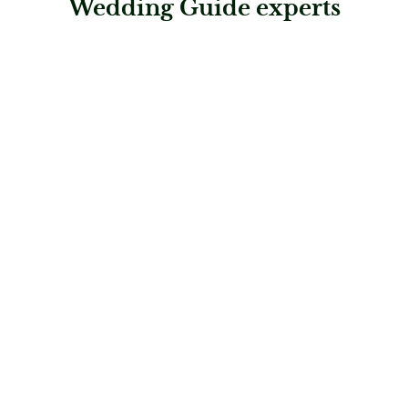
Wedding Guide experts
: Rhomberg Schmuck – Chur
Rhomberg Schmuck – Chur
Juweliere & Trauring-Profis
: URECH by Rhomberg – Thun