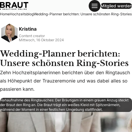
Mitglied werden
Wedding-Planner berichten: Unsere schönsten Ring-Stories
Home
Hochzeitsblog
Wedding-Planner berichten: Unsere schönsten Ring-Stories
Kristina
Content creator
Mittwoch, 16 Oktober 2024
Wedding-Planner berichten:
Unsere schönsten Ring-Stories
Zehn Hochzeitsplanerinnen berichten über den Ringtausch
Zehn Hochzeitsplanerinnen berichten über den Ringtausch 
als Höhepunkt der Trauzeremonie und was dabei alles so
passieren kann.
Nahaufnahme des Ringtausches: Der Bräutigam in einem grauen Anzug steckt
der Braut den Ring an. Die Braut trägt ein weißes Kleid mit Spitzenärmeln,
während der Moment in einer festlichen Umgebung stattfindet.