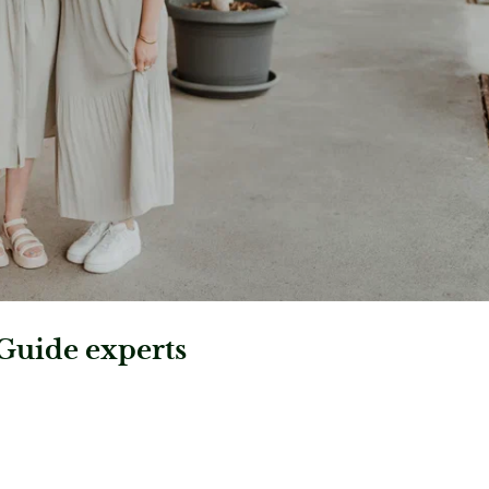
Guide experts
cio
: Fotografin Tabea Vogel