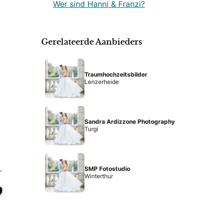
Wer sind Hanni & Franzi?
Gerelateerde Aanbieders
Traumhochzeitsbilder
Lenzerheide
Sandra Ardizzone Photography
Turgi
SMP Fotostudio
Winterthur