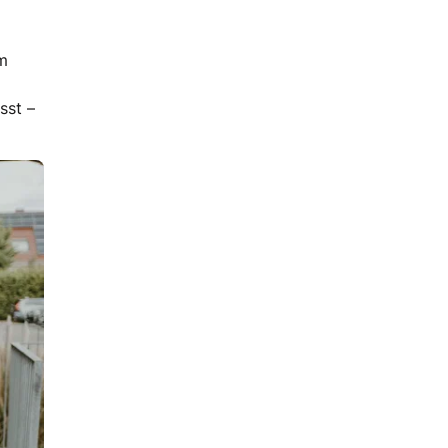
em
sst –