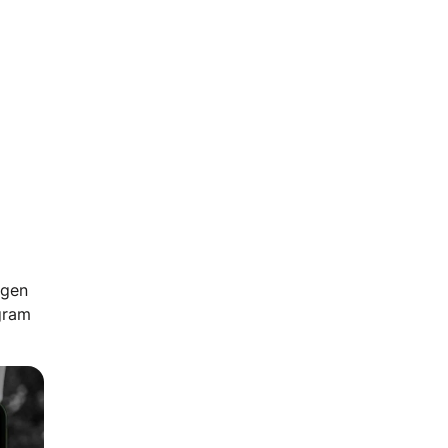
ngen
agram