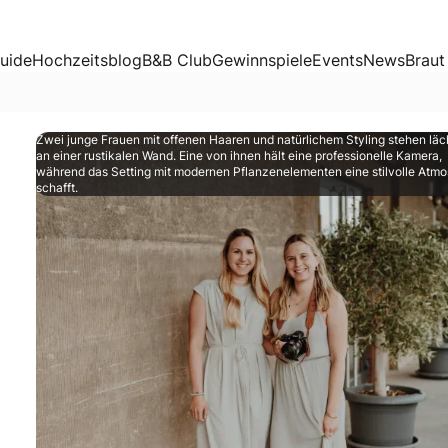
uide
Hochzeitsblog
B&B Club
Gewinnspiele
Events
News
Braut
Zwei junge Frauen mit offenen Haaren und natürlichem Styling stehen läc
an einer rustikalen Wand. Eine von ihnen hält eine professionelle Kamera,
während das Setting mit modernen Pflanzenelementen eine stilvolle Atm
schafft.
ibt es seit einiger Zeit einen neuen Trend: Wedding Conte