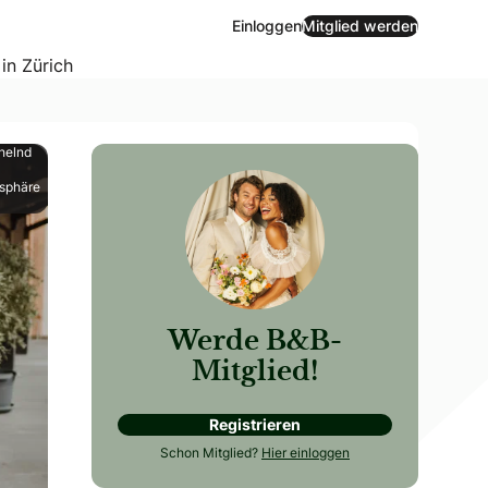
Einloggen
Mitglied werden
 in Zürich
helnd
osphäre
Werde B&B-
Mitglied!
Registrieren
nt CreatorInnen. Was genau steckt dahinter? Wir haben uns
Schon Mitglied?
Hier einloggen