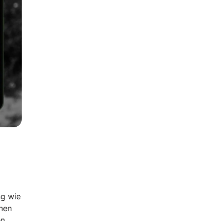
ng
wie
nen
en