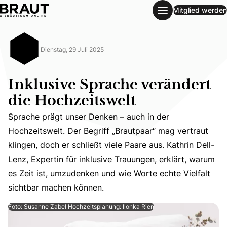
Mitglied werden
Inklusive Sprache verändert die Hochzeitswelt
Dienstag, 29 Juli 2025
Inklusive Sprache verändert
die Hochzeitswelt
Sprache prägt unser Denken – auch in der
Hochzeitswelt. Der Begriff „Brautpaar“ mag vertraut
Sprache prägt unser Denken – auch in der Hochzeitswelt. 
klingen, doch er schließt viele Paare aus. Kathrin Dell-
Lenz, Expertin für inklusive Trauungen, erklärt, warum
es Zeit ist, umzudenken und wie Worte echte Vielfalt
sichtbar machen können.
Foto: Susanne Zabel Hochzeitsplanung: Ilonka Rien