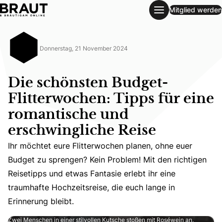
Mitglied werden
Die schönsten Budget-Flitterwochen: Tipps für eine romant
Donnerstag, 21 November 2024
Die schönsten Budget-
Flitterwochen: Tipps für eine
romantische und
erschwingliche Reise
Ihr möchtet eure Flitterwochen planen, ohne euer
Ihr möchtet eure Flitterwochen planen, ohne euer Budget 
Budget zu sprengen? Kein Problem! Mit den richtigen
Reisetipps und etwas Fantasie erlebt ihr eine
traumhafte Hochzeitsreise, die euch lange in
Erinnerung bleibt.
Zwei Menschen in einer stilvollen Kutsche stoßen mit Roséwein an,