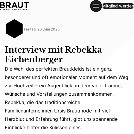
Mitglied werden
Interview mit Rebekka Eichenberger
Freitag, 20 Juni 2025
Interview mit Rebekka
Eichenberger
Die Wahl des perfekten Brautkleids ist ein ganz
besonderer und oft emotionaler Moment auf dem Weg
zur Hochzeit – ein Augenblick, in dem viele Träume,
Wünsche und Vorstellungen zusammenkommen.
Rebekka, die das traditionsreiche
Die Wahl des perfekten Brautkleids ist ein ganz besonde
Familienunternehmen Ursis Brautmode mit viel
Herzblut und Erfahrung führt, gibt uns spannende
Einblicke hinter die Kulissen eines