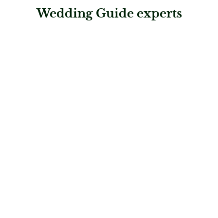
Wedding Guide experts
: monarosa Brautmode & Abendkleider
monarosa Brautmode & Abendkleider
Brautmode
: Priska Hochzeits- und Festtagsmode AG