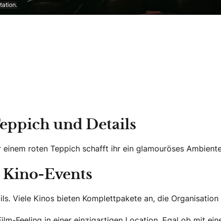
tation.
Teppich und Details
r einem roten Teppich schafft ihr ein glamouröses Ambiente
s Kino-Events
ails. Viele Kinos bieten Komplettpakete an, die Organisatio
ilm-Feeling
in einer einzigartigen Location
. Egal ob mit ei