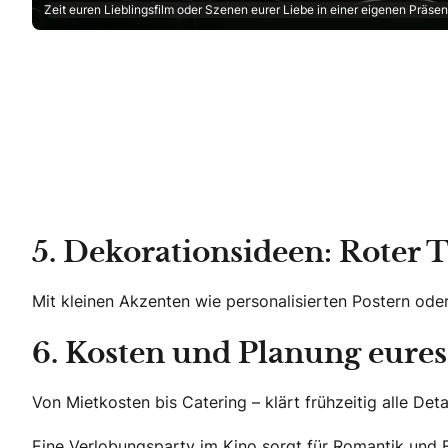
Zeit euren Lieblingsfilm oder Szenen eurer Liebe in einer eigenen Präsen
5. Dekorationsideen: Roter 
Mit kleinen Akzenten wie personalisierten Postern ode
6. Kosten und Planung eure
Von Mietkosten bis Catering – klärt frühzeitig alle Det
Eine Verlobungsparty im Kino sorgt für Romantik und F