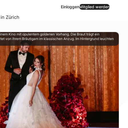
Einloggen
Mitglied werden
 in Zürich
n einem Kino mit opulentem goldenen Vorhang. Die Braut trägt ein
tet von ihrem Bräutigam im klassischen Anzug. Im Hintergrund leuchten
macht euren besonderen Moment zu einem Erlebnis für alle.