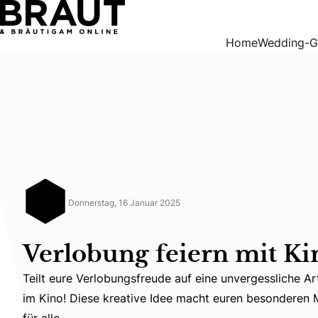
Verlobung feiern mit Kino-Flair
Home
Wedding-G
Donnerstag, 16 Januar 2025
Verlobung feiern mit Ki
Teilt eure Verlobungsfreude auf eine unvergessliche Ar
Teilt eure Verlobungsfreude auf eine unvergessliche Ar
im Kino! Diese kreative Idee macht euren besonderen
für alle.