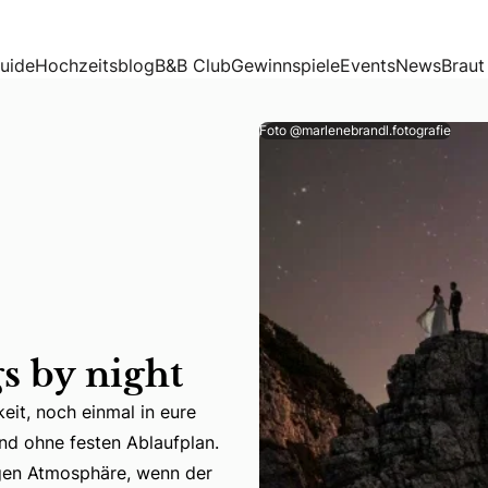
uide
Hochzeitsblog
B&B Club
Gewinnspiele
Events
News
Braut
Foto @marlenebrandl.fotografie
s by night
eit, noch einmal in eure
nd ohne festen Ablaufplan.
eit, noch einmal in eure Hochzeitsoutfits zu schlüpfen – g
igen Atmosphäre, wenn der