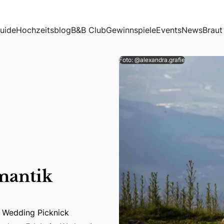
uide
Hochzeitsblog
B&B Club
Gewinnspiele
Events
News
Braut
Foto: @alexandra.grafie
mantik
uer Wedding Picknick verwandelt euren großen Tag in ein unv
er Wedding Picknick