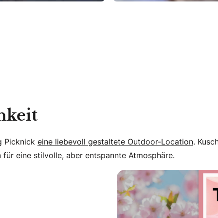
hkeit
g Picknick
eine liebevoll gestaltete Outdoor-Location
. Kusc
für eine stilvolle, aber entspannte Atmosphäre.