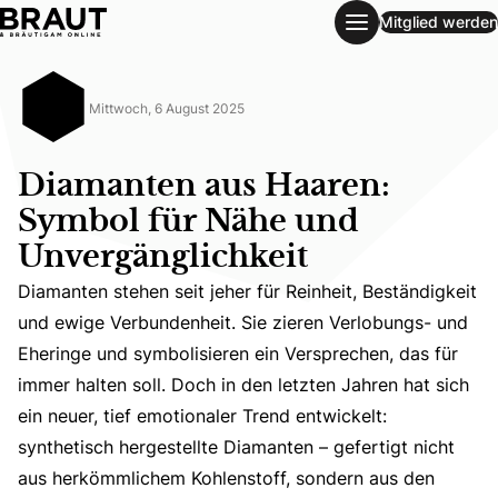
Mitglied werden
Diamanten aus Haaren: Symbol für Nähe und Unvergänglic
Mittwoch, 6 August 2025
Diamanten aus Haaren:
Symbol für Nähe und
Unvergänglichkeit
Diamanten stehen seit jeher für Reinheit, Beständigkeit
und ewige Verbundenheit. Sie zieren Verlobungs- und
Eheringe und symbolisieren ein Versprechen, das für
Diamanten stehen seit jeher für Reinheit, Beständigkeit 
immer halten soll. Doch in den letzten Jahren hat sich
ein neuer, tief emotionaler Trend entwickelt:
synthetisch hergestellte Diamanten – gefertigt nicht
aus herkömmlichem Kohlenstoff, sondern aus den