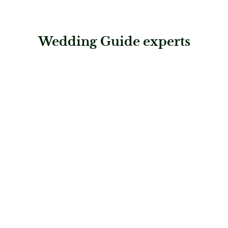
Wedding Guide experts
: Exclusive Adventure AG
Exclusive Adventure AG
Hochzeitsplaner
: weddingfever