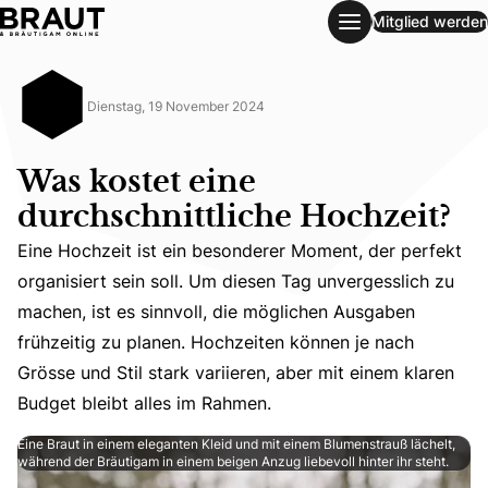
Mitglied werden
Was kostet eine durchschnittliche Hochzeit?
Dienstag, 19 November 2024
Was kostet eine
durchschnittliche Hochzeit?
Eine Hochzeit ist ein besonderer Moment, der perfekt
organisiert sein soll. Um diesen Tag unvergesslich zu
Eine Hochzeit ist ein besonderer Moment, der perfekt org
machen, ist es sinnvoll, die möglichen Ausgaben
frühzeitig zu planen. Hochzeiten können je nach
Grösse und Stil stark variieren, aber mit einem klaren
Budget bleibt alles im Rahmen.
Eine Braut in einem eleganten Kleid und mit einem Blumenstrauß lächelt,
während der Bräutigam in einem beigen Anzug liebevoll hinter ihr steht.