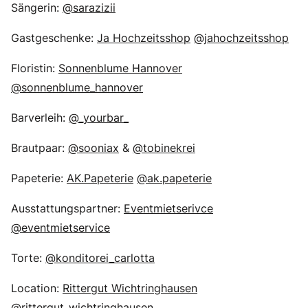
Sängerin:
@sarazizii
Gastgeschenke:
Ja Hochzeitsshop
@jahochzeitsshop
Floristin:
Sonnenblume Hannover
@sonnenblume_hannover
Barverleih:
@_yourbar_
Brautpaar:
@sooniax
&
@tobinekrei
Papeterie:
AK.Papeterie
@ak.papeterie
Ausstattungspartner:
Eventmietserivce
@eventmietservice
Torte:
@konditorei_carlotta
Location:
Rittergut Wichtringhausen
@rittergut_wichtringhausen