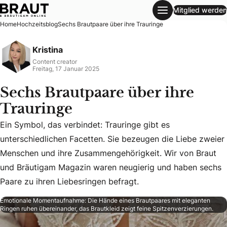
Mitglied werden
Sechs Brautpaare über ihre Trauringe
Home
Hochzeitsblog
Sechs Brautpaare über ihre Trauringe
Kristina
Content creator
Freitag, 17 Januar 2025
Sechs Brautpaare über ihre
Trauringe
Ein Symbol, das verbindet: Trauringe gibt es
unterschiedlichen Facetten. Sie bezeugen die Liebe zweier
Ein Symbol, das verbindet: Trauringe gibt es unterschiedl
Menschen und ihre Zusammengehörigkeit. Wir von Braut
und Bräutigam Magazin waren neugierig und haben sechs
Paare zu ihren Liebesringen befragt.
Emotionale Momentaufnahme: Die Hände eines Brautpaares mit eleganten
Ringen ruhen übereinander, das Brautkleid zeigt feine Spitzenverzierungen.