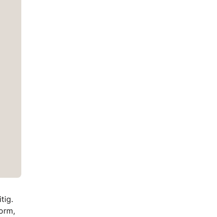
tig.
orm,