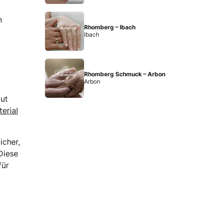
n
Rhomberg – Ibach
Ibach
Rhomberg Schmuck – Arbon
Arbon
gut
erial
icher,
 Diese
für