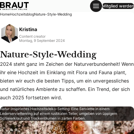
Mitglied werden
Nature-Style-Wedding
Home
Hochzeitsblog
Nature-Style-Wedding
Kristina
Content creator
Montag, 9 September 2024
Nature-Style-Wedding
2024 steht ganz im Zeichen der Naturverbundenheit! Wenn
ihr eine Hochzeit im Einklang mit Flora und Fauna plant,
2024 steht ganz im Zeichen der Naturverbundenheit! Wenn ih
bieten wir euch die besten Tipps, um ein unvergessliches
und natürliches Ambiente zu schaffen. Ein Trend, der sich
auch 2025 fortsetzen wird.
Natur-inspiriertes Hochzeitsdeko-Setting: Eine Serviette in einem
Lederserviettenring auf einem rustikalen Teller, umgeben von üppigem
Schleierkraut und Trockenblumen in zarten Farben.