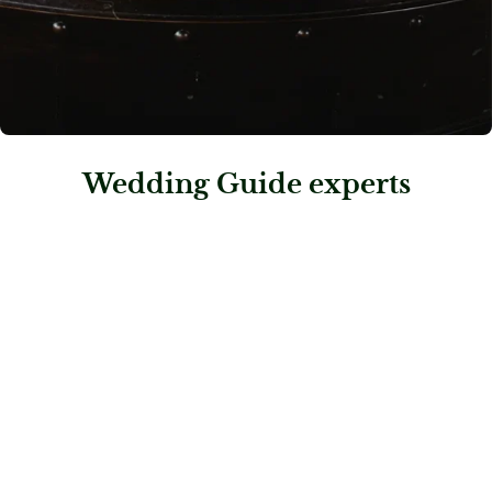
Wedding Guide experts
: Liebe Hoch 2 Weddings