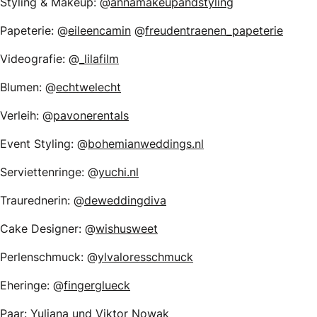
Styling & Makeup: @
annamakeupandstyling
Papeterie: @
eileencamin
@
freudentraenen_papeterie
Videografie: @
_lilafilm
Blumen: @
echtwelecht
Verleih: @
pavonerentals
Event Styling: @
bohemianweddings.nl
Serviettenringe: @
yuchi.nl
Traurednerin: @
deweddingdiva
Cake Designer: @
wishusweet
Perlenschmuck: @
ylvaloresschmuck
Eheringe: @
fingerglueck
Paar: Yuliana und Viktor Nowak