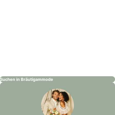
Goldener Modehaus AG
Bräutigammode
Suchen in Bräutigammode