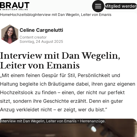
Mitglied werden
Interview mit Dan Wegelin, Leiter von Emanis
Home
Hochzeitsblog
Interview mit Dan Wegelin, Leiter von Emanis
Celine Cargnelutti
Content creator
Sonntag, 24 August 2025
Interview mit Dan Wegelin,
Leiter von Emanis
„Mit einem feinen Gespür für Stil, Persönlichkeit und
Haltung begleite ich Bräutigame dabei, ihren ganz eigenen
„Mit einem feinen Gespür für Stil, Persönlichkeit und Haltun
Hochzeitslook zu finden – einen, der nicht nur perfekt
sitzt, sondern ihre Geschichte erzählt. Denn ein guter
Anzug verkleidet nicht – er zeigt, wer du bist.“
Interview mit Dan Wegelin, Leiter von Emanis – Herrenanzüge.