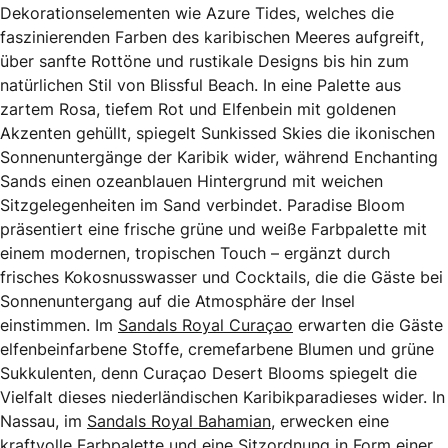
Dekorationselementen wie Azure Tides, welches die
faszinierenden Farben des karibischen Meeres aufgreift,
über sanfte Rottöne und rustikale Designs bis hin zum
natürlichen Stil von Blissful Beach. In eine Palette aus
zartem Rosa, tiefem Rot und Elfenbein mit goldenen
Akzenten gehüllt, spiegelt Sunkissed Skies die ikonischen
Sonnenuntergänge der Karibik wider, während Enchanting
Sands einen ozeanblauen Hintergrund mit weichen
Sitzgelegenheiten im Sand verbindet. Paradise Bloom
präsentiert eine frische grüne und weiße Farbpalette mit
einem modernen, tropischen Touch – ergänzt durch
frisches Kokosnusswasser und Cocktails, die die Gäste bei
Sonnenuntergang auf die Atmosphäre der Insel
einstimmen. Im
Sandals Royal Curaçao
erwarten die Gäste
elfenbeinfarbene Stoffe, cremefarbene Blumen und grüne
Sukkulenten, denn Curaçao Desert Blooms spiegelt die
Vielfalt dieses niederländischen Karibikparadieses wider. In
Nassau, im
Sandals Royal Bahamian
, erwecken eine
kraftvolle Farbpalette und eine Sitzordnung in Form einer