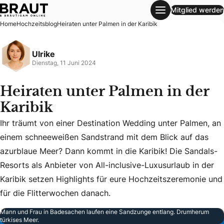
Mitglied werden
Heiraten unter Palmen in der Karibik
Home
Hochzeitsblog
Heiraten unter Palmen in der Karibik
Ulrike
Dienstag, 11 Juni 2024
Heiraten unter Palmen in der
Karibik
Ihr träumt von einer Destination Wedding unter Palmen, an
einem schneeweißen Sandstrand mit dem Blick auf das
Ihr träumt von einer Destination Wedding unter Palmen, an
azurblaue Meer? Dann kommt in die Karibik! Die Sandals-
Resorts als Anbieter von All-inclusive-Luxusurlaub in der
Karibik setzen Highlights für eure Hochzeitszeremonie und
für die Flitterwochen danach.
Mann und Frau in Badesachen laufen eine Sandzunge entlang. Drumherum
türkises Meer.