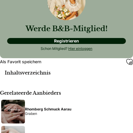
Werde B&B-Mitglied!
Registrieren
Schon Mitglied?
Hier einloggen
Als Favorit speichern
Inhaltsverzeichnis
Gerelateerde Aanbieders
Rhomberg Schmuck Aarau
Graben