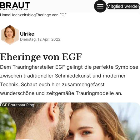
Mitglied werden
Eheringe von EGF
Home
Hochzeitsblog
Eheringe von EGF
Ulrike
Dienstag, 12 April 2022
Eheringe von EGF
Dem Trauringhersteller EGF gelingt die perfekte Symbiose
zwischen traditioneller Schmiedekunst und moderner
Dem Trauringhersteller EGF gelingt die perfekte Symbios
Technik. Schaut euch hier zusammengefasst
wunderschöne und zeitgemäße Trauringmodelle an.
EGF Brautpaar Ring