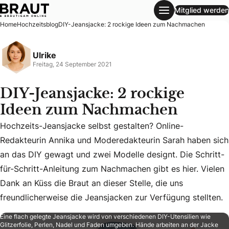
Mitglied werden
DIY-Jeansjacke: 2 rockige Ideen zum Nachmachen
Home
Hochzeitsblog
DIY-Jeansjacke: 2 rockige Ideen zum Nachmachen
Ulrike
Freitag, 24 September 2021
DIY-Jeansjacke: 2 rockige
Ideen zum Nachmachen
Hochzeits-Jeansjacke selbst gestalten? Online-
Redakteurin Annika und Moderedakteurin Sarah haben sich
Hochzeits-Jeansjacke selbst gestalten? Online-Redakteurin
an das DIY gewagt und zwei Modelle designt. Die Schritt-
für-Schritt-Anleitung zum Nachmachen gibt es hier. Vielen
Dank an Küss die Braut an dieser Stelle, die uns
freundlicherweise die Jeansjacken zur Verfügung stellten.
Eine flach gelegte Jeansjacke wird von verschiedenen DIY-Utensilien wie
Glitzerfolie, Perlen, Nadel und Faden umgeben. Hände arbeiten an der Jacke