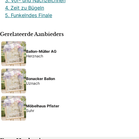
3. Vor- und Nachzeichnen
4. Zeit zu Bügeln
5. Funkelndes Finale
Gerelateerde Aanbieders
Ballon-Müller AG
Herznach
Bonacker Ballon
Uznach
Möbelhaus Pfister
Suhr