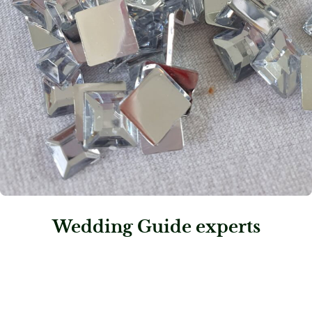
Wedding Guide experts
: Kissloud