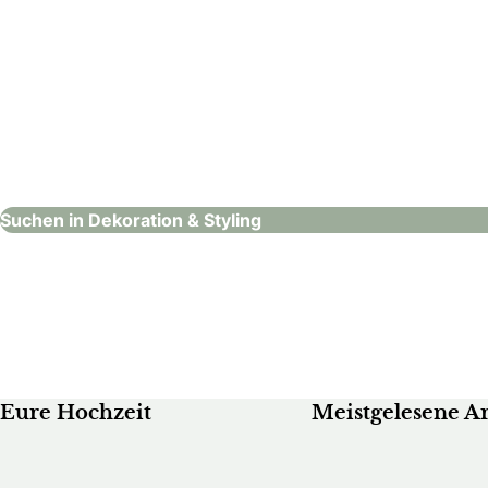
Alles klar!
Ballon-Müller AG
Veranstaltun
Dekoration & Styling
Dekoration & Stylin
Suchen in Dekoration & Styling
Eure Hochzeit
Meistgelesene Ar