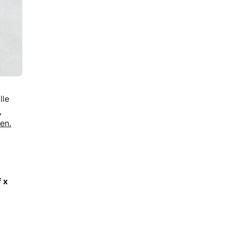
lle
,
en.
 x