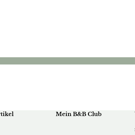
gsservice
Möbelhaus Pfister
g
Dekoration & Styling
tikel
Mein B&B Club