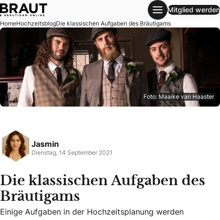
Mitglied werden
Die klassischen Aufgaben des Bräutigams
Home
Hochzeitsblog
Die klassischen Aufgaben des Bräutigams
Foto: Maaike van Haaster
Jasmin
Dienstag, 14 September 2021
Die klassischen Aufgaben des
Bräutigams
Einige Aufgaben in der Hochzeitsplanung werden