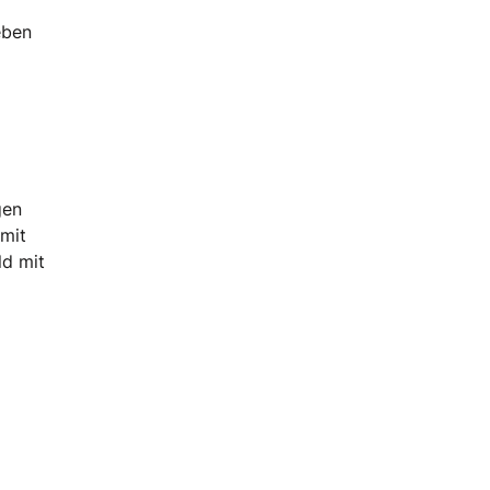
eben
gen
 mit
ld mit