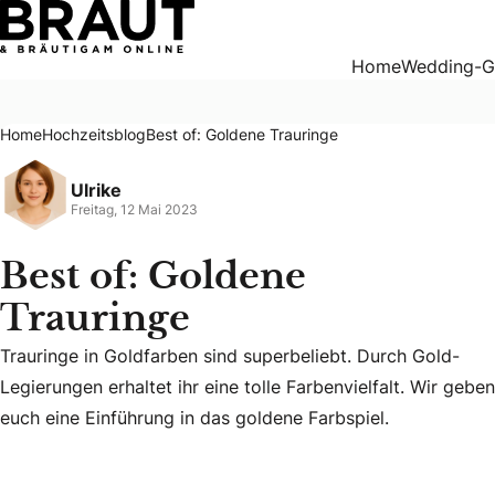
Best of: Goldene Trauringe
Home
Wedding-G
Home
Hochzeitsblog
Best of: Goldene Trauringe
Ulrike
Freitag, 12 Mai 2023
Best of: Goldene
Trauringe
Trauringe in Goldfarben sind superbeliebt. Durch Gold-
Trauringe in Goldfarben sind superbeliebt. Durch Gold-Legie
Legierungen erhaltet ihr eine tolle Farbenvielfalt. Wir geben
euch eine Einführung in das goldene Farbspiel.