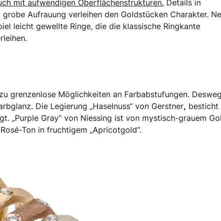
auch mit aufwendigen Oberflächenstrukturen.
Details in
nd grobe Aufrauung verleihen den Goldstücken Charakter. N
el leicht gewellte Ringe, die die klassische Ringkante
leihen.
ezu grenzenlose Möglichkeiten an Farbabstufungen. Deswe
Farbglanz. Die Legierung „Haselnuss“ von Gerstner
,
besticht
gt. „Purple Gray“ von Niessing ist von mystisch-grauem Go
Rosé-Ton in fruchtigem „Apricotgold“.