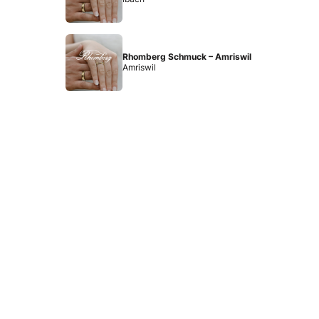
Rhomberg Schmuck – Amriswil
Amriswil