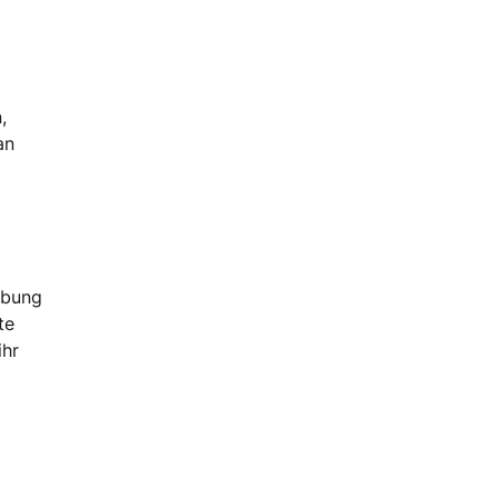
,
an
rbung
te
ihr