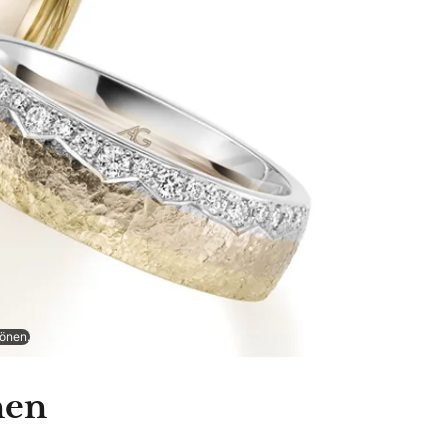
tönen.
nen