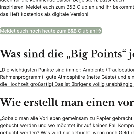
inspirieren. Meldet euch zum B&B Club an und ihr bekomm
das Heft kostenlos als digitale Version!
Das Bräutigam
Meldet euch noch heute zum B&B Club an!
Was sind die „Big Points“ 
„Die wichtigsten Punkte sind immer: Ambiente (Traulocatio
Rahmenprogramm), gute Atmosphäre (nette Gäste) und e
die Hochzeit großartig! Das ist übrigens völlig unabhängi
Wie erstellt man einen vo
„Sobald man alle Vorlieben gemeinsam zu Papier gebracht h
gebucht werden und wo möchtet ihr auf keinen Fall Komp
gebucht werden? Was wird nur gebucht, wenn noch Geld da