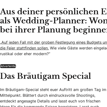
Aus deiner persönlichen E
als Wedding-Planner: Wom
bei ihrer Planung beginne
„
Auf jeden Fall mit der groben Festlegung eines Budgets 
die Feier stattfinden sollen.
Wie viele Gäste werden eingela
rustikal oder eher modern?“
Advertentie
Das Bräutigam Special
Im Bräutigam-Special steht euer Auftritt am großen Tag im
Mittelpunkt. Blättert durch eindrucksvolle Shootings,
entdeckt angesagte Details und lasst euch von frischen
Ideen für die kommende Saison begeistern. Lasst euch