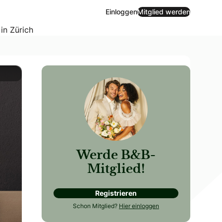
Einloggen
Mitglied werden
 in Zürich
Werde B&B-
Mitglied!
Registrieren
Schon Mitglied?
Hier einloggen
gen ihr intern schon besprochen haben solltet, bevor ihr 