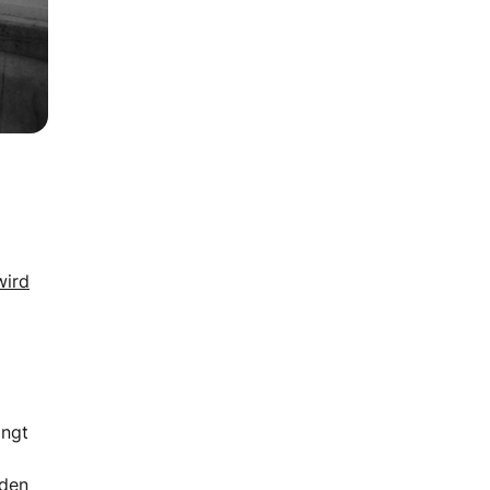
wird
ingt
 den