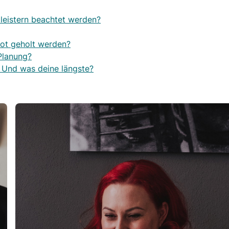
leistern beachtet werden?
oot geholt werden?
 Planung?
 Und was deine längste?