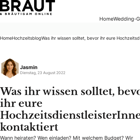
Was ihr wissen solltet, bevor ihr eure Hochzeitsdienstleiste
Home
Wedding-G
Home
Hochzeitsblog
Was ihr wissen solltet, bevor ihr eure Hochzeitsd
Jasmin
Dienstag, 23 August 2022
Was ihr wissen solltet, bev
ihr eure
HochzeitsdienstleisterInn
kontaktiert
Wann heiraten? Wen einladen? Mit welchem Budget? Wir spra
Wann heiraten? Wen einladen? Mit welchem Budget? Wir