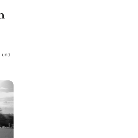
n
t und