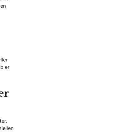
sen
ller
ob er
er
er.
iellen