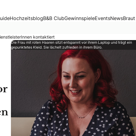
rInnen kontaktiert
uide
Hochzeitsblog
B&B Club
Gewinnspiele
Events
News
Braut
ienstleisterInnen kontaktiert
Die Frau mit roten Haaren sitzt entspannt vor ihrem Laptop und trägt ein
gepunktetes Kleid. Sie lächelt zufrieden in ihrem Büro.
or
en
chen mit Hochzeits-Profi Svenja Schirk darüber, welche Fra