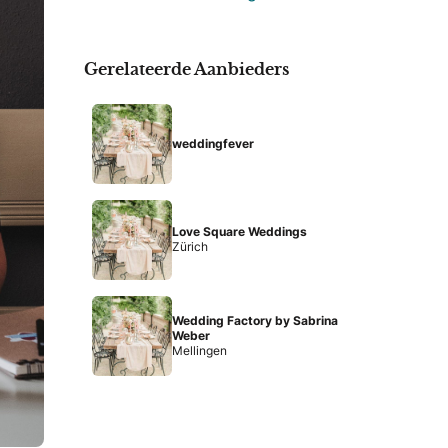
Gerelateerde Aanbieders
weddingfever
Love Square Weddings
Zürich
Wedding Factory by Sabrina
Weber
Mellingen