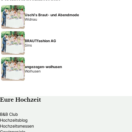
Uschi's Braut- und Abendmode
Widnau
BRAUTfashion AG
Sins
angezogen-wolhusen
Wolhusen
Eure Hochzeit
B&B Club
Hochzeitsblog
Hochzeitsmessen
Gewinnspiele