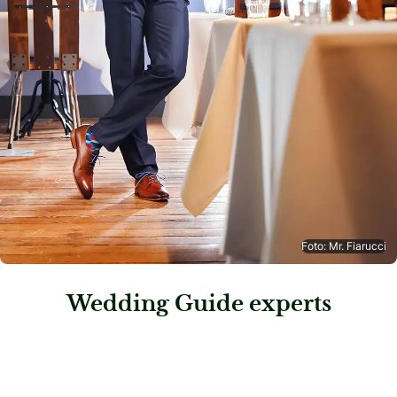
Foto: Mr. Fiarucci
Wedding Guide experts
: angezogen-wolhusen