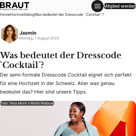
Mitglied werden
Was bedeutet der Dresscode `Cocktail´?
Home
Hochzeitsblog
Was bedeutet der Dresscode `Cocktail´?
Jasmin
Montag, 7 August 2023
Was bedeutet der Dresscode
`Cocktail´?
Der semi-formale Dresscode Cocktail eignet sich perfekt
Der semi-formale Dresscode Cocktail eignet sich perfekt f
für eine Hochzeit in der Schweiz. Aber was genau
bedeutet das? Hier sind unsere Tipps.
Foto: Vera Mont x Motsi Mabuse