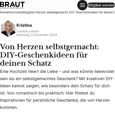
Mitglied werden
Von Herzen selbstgemacht: DIY-Geschenkideen für deinen
Home
Hochzeitsblog
Von Herzen selbstgemacht: DIY-Geschenkideen für deinen
Kristina
Content creator
Dienstag, 3 Dezember 2024
Von Herzen selbstgemacht:
DIY-Geschenkideen für
deinen Schatz
Eine Hochzeit feiert die Liebe – und was könnte liebevoller
sein als ein selbstgemachtes Geschenk? Mit kreativen DIY-
Eine Hochzeit feiert die Liebe – und was könnte liebevolle
Ideen kannst zeigen, wie besonders dein Schatz für dich
ist. Von romantisch bis praktisch: Hier findest du
Inspirationen für persönliche Geschenke, die von Herzen
kommen.