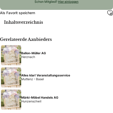
Schon Mitglied?
Hier einloggen
Als Favorit speichern
Inhaltsverzeichnis
Gerelateerde Aanbieders
Ballon-Müller AG
Herznach
Alles klar! Veranstaltungsservice
Muttenz – Basel
Märki-Möbel Handels AG
Hunzenschwil