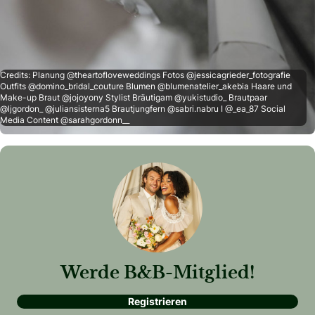
Credits: Planung @theartofloveweddings Fotos @jessicagrieder_fotografie
Outfits @domino_bridal_couture Blumen @blumenatelier_akebia Haare und
Make-up Braut @jojoyony Stylist Bräutigam @yukistudio_ Brautpaar
@ljgordon_ @juliansisterna5 Brautjungfern @sabri.nabru I @_ea_87 Social
Media Content @sarahgordonn__
Werde B&B-Mitglied!
Registrieren