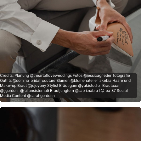
Credits: Planung @theartofloveweddings Fotos @jessicagrieder_fotografie
Outfits @domino_bridal_couture Blumen @blumenatelier_akebia Haare und
Make-up Braut @jojoyony Stylist Bräutigam @yukistudio_ Brautpaar
@ljgordon_ @juliansisterna5 Brautjungfern @sabri.nabru I @_ea_87 Social
Media Content @sarahgordonn__