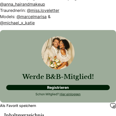
@anna_hairandmakeup
Traurednerin:
@miss.loveletter
Models:
@marcelmarisa
&
@michael_x_katie
Werde B&B-Mitglied!
Registrieren
Schon Mitglied?
Hier einloggen
Als Favorit speichern
Inhaltsverzeichnis