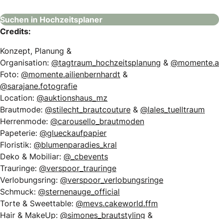
Suchen in Hochzeitsplaner
Credits:
Konzept, Planung &
Organisation:
@tagtraum_hochzeitsplanung
&
@momente.ai
Foto:
@momente.ailienbernhardt
&
@sarajane.fotografie
Location:
@auktionshaus_mz
Brautmode:
@stilecht_brautcouture
&
@lales_tuelltraum
Herrenmode:
@carousello_brautmoden
Papeterie:
@glueckaufpapier
Floristik:
@blumenparadies_kral
Deko & Mobiliar:
@_cbevents
Trauringe:
@verspoor_trauringe
Verlobungsring:
@verspoor_verlobungsringe
Schmuck:
@sternenauge_official
Torte & Sweettable:
@mevs.cakeworld.ffm
Hair & MakeUp:
@simones_brautstyling
&