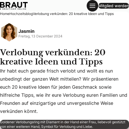
Mitglied werden
Verlobung verkünden: 20 kreative Ideen und Tipps
Home
Hochzeitsblog
Verlobung verkünden: 20 kreative Ideen und Tipps
Jasmin
Freitag, 13 Dezember 2024
Verlobung verkünden: 20
kreative Ideen und Tipps
Ihr habt euch gerade frisch verlobt und wollt es nun
unbedingt der ganzen Welt mitteilen? Wir präsentieren
Ihr habt euch gerade frisch verlobt und wollt es nun unbed
euch 20 kreative Ideen für jeden Geschmack sowie
hilfreiche Tipps, wie ihr eure Verlobung euren Familien und
Freunden auf einzigartige und unvergessliche Weise
verkünden könnt.
Goldener Verlobungsring mit Diamant in der Hand einer Frau, liebevoll gestützt
von einer weiteren Hand, Symbol für Verlobung und Liebe.