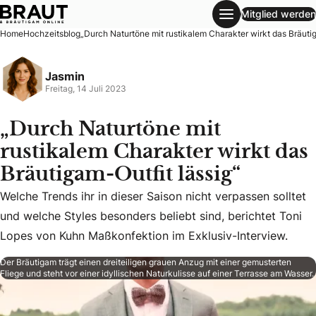
Mitglied werden
„Durch Naturtöne mit rustikalem Charakter wirkt das Bräuti
Home
Hochzeitsblog
„Durch Naturtöne mit rustikalem Charakter wirkt das Bräutig
Jasmin
Freitag, 14 Juli 2023
„Durch Naturtöne mit
rustikalem Charakter wirkt das
Bräutigam-Outfit lässig“
Welche Trends ihr in dieser Saison nicht verpassen solltet
Welche Trends ihr in dieser Saison nicht verpassen solltet
und welche Styles besonders beliebt sind, berichtet Toni
Lopes von Kuhn Maßkonfektion im Exklusiv-Interview.
Der Bräutigam trägt einen dreiteiligen grauen Anzug mit einer gemusterten
Fliege und steht vor einer idyllischen Naturkulisse auf einer Terrasse am Wasser.