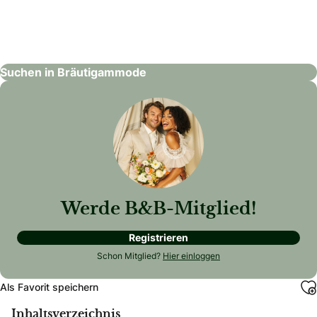
Lörtscher Herrenmode
Bräutigammode
Suchen in Bräutigammode
Werde B&B-Mitglied!
Registrieren
Schon Mitglied?
Hier einloggen
Als Favorit speichern
Inhaltsverzeichnis