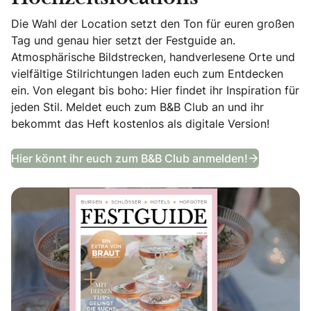
Die Wahl der Location setzt den Ton für euren großen
Tag und genau hier setzt der Festguide an.
Atmosphärische Bildstrecken, handverlesene Orte und
vielfältige Stilrichtungen laden euch zum Entdecken
ein. Von elegant bis boho: Hier findet ihr Inspiration für
jeden Stil. Meldet euch zum B&B Club an und ihr
bekommt das Heft kostenlos als digitale Version!
Festguide
Hier könnt ihr euch zum B&B Club anmelden!