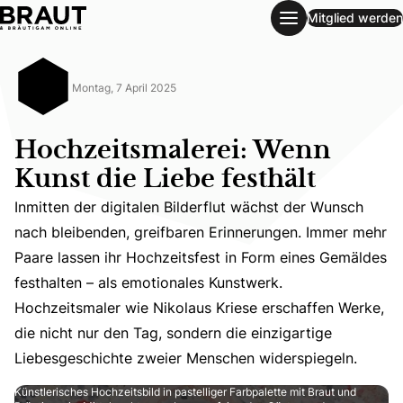
Mitglied werden
Hochzeitsmalerei: Wenn Kunst die Liebe festhält
Montag, 7 April 2025
Hochzeitsmalerei: Wenn
Kunst die Liebe festhält
Inmitten der digitalen Bilderflut wächst der Wunsch
nach bleibenden, greifbaren Erinnerungen. Immer mehr
Paare lassen ihr Hochzeitsfest in Form eines Gemäldes
Inmitten der digitalen Bilderflut wächst der Wunsch nac
festhalten – als emotionales Kunstwerk.
Hochzeitsmaler wie Nikolaus Kriese erschaffen Werke,
die nicht nur den Tag, sondern die einzigartige
Liebesgeschichte zweier Menschen widerspiegeln.
Künstlerisches Hochzeitsbild in pastelliger Farbpalette mit Braut und