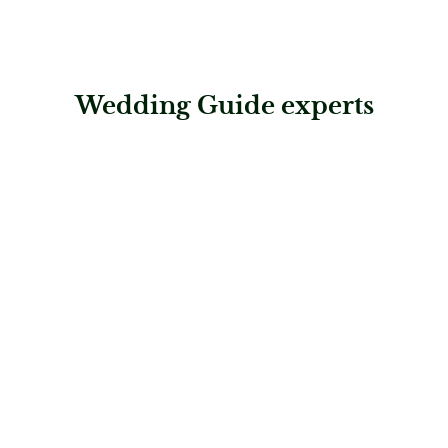
Wedding Guide experts
: Tanzschule Anliker
Tanzschule Anliker
Musik & Entertainment