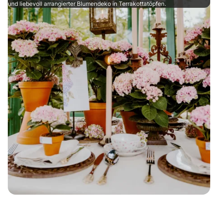
und liebevoll arrangierter Blumendeko in Terrakottatöpfen.