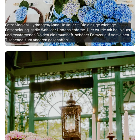
Foto: Magical Hydrangea/Anna Haslauer. – Die einzige wichtige
Entscheidung ist die Wahl der Hortensienfarbe. Hier wurde mit hellblauen
und rosafarbenen Dolden ein traumhaft-schöner Farbverlauf vom einen
Tischende zum anderen geschaffen.