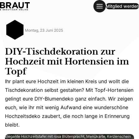
Mitglied werden
DIY-Tischdekoration zur Hochzeit mit Hortensien im Topf
Montag, 23 Juni 2025
DIY-Tischdekoration zur
Hochzeit mit Hortensien im
Topf
Ihr plant eure Hochzeit im kleinen Kreis und wollt die
Tischdekoration selbst gestalten? Mit Topf-Hortensien
Ihr plant eure Hochzeit im kleinen Kreis und wollt die 
gelingt eure DIY-Blumendeko ganz einfach. Wir zeigen
euch, wie ihr mit wenig Aufwand eine wunderschöne
Hochzeitsdeko zaubert, die noch lange in Erinnerung
bleibt.
Elegante Hochzeitstafel mit rosa Blütenpracht, Menükarte, Kerzenschein