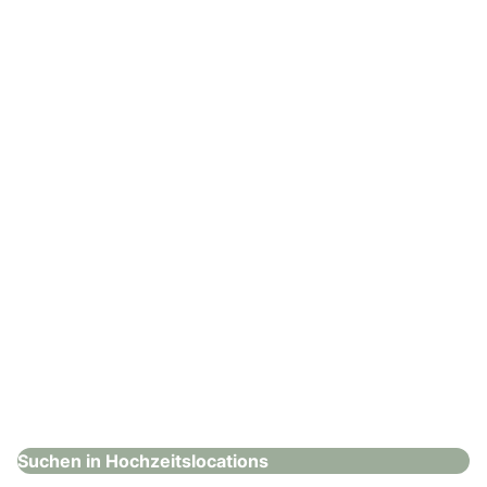
Tobias Schmid & Sohn Weingut am Rosenber
Hochzeitslocations
: signinahotel
signinahotel
Hochzeitslocations
Suchen in Hochzeitslocations