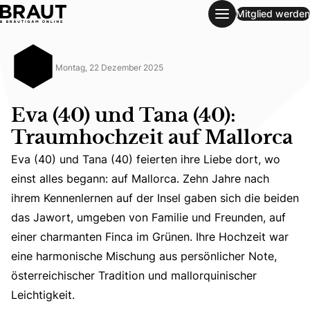
Mitglied werden
Eva (40) und Tana (40): Traumhochzeit auf Mallorca
Montag, 22 Dezember 2025
Eva (40) und Tana (40):
Traumhochzeit auf Mallorca
Eva (40) und Tana (40) feierten ihre Liebe dort, wo
einst alles begann: auf Mallorca. Zehn Jahre nach
ihrem Kennenlernen auf der Insel gaben sich die beiden
Eva (40) und Tana (40) feierten ihre Liebe dort, wo eins
das Jawort, umgeben von Familie und Freunden, auf
einer charmanten Finca im Grünen. Ihre Hochzeit war
eine harmonische Mischung aus persönlicher Note,
österreichischer Tradition und mallorquinischer
Leichtigkeit.