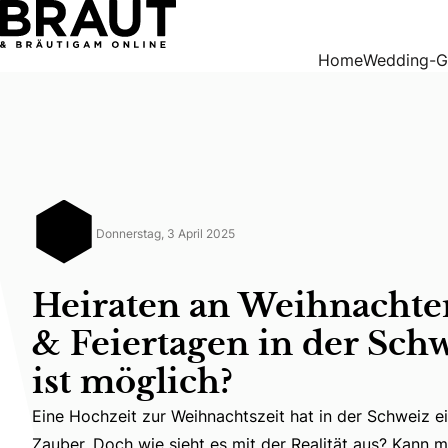
Heiraten an Weihnachten, Silvester & Feiertagen in der Sch
Home
Wedding-G
Donnerstag, 3 April 2025
Heiraten an Weihnachten
& Feiertagen in der Sch
ist möglich?
Eine Hochzeit zur Weihnachtszeit hat in der Schweiz e
Eine Hochzeit zur Weihnachtszeit hat in der Schweiz 
Zauber. Doch wie sieht es mit der Realität aus? Kann 