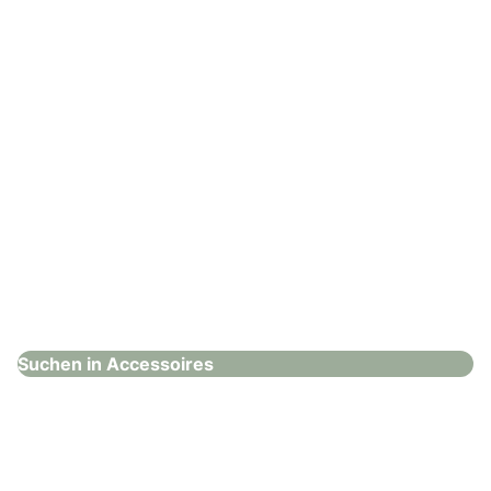
: Brunner`s Calida Store
Brunner`s Calida Store
Accessoires
Suchen in Accessoires