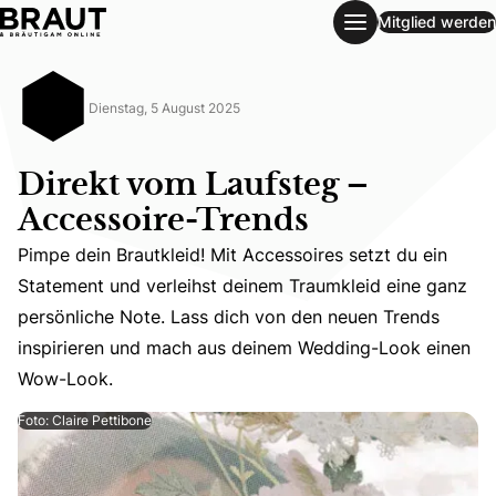
Mitglied werden
Direkt vom Laufsteg – Accessoire-Trends
Dienstag, 5 August 2025
Direkt vom Laufsteg –
Accessoire-Trends
Pimpe dein Brautkleid! Mit Accessoires setzt du ein
Statement und verleihst deinem Traumkleid eine ganz
Pimpe dein Brautkleid! Mit Accessoires setzt du ein St
persönliche Note. Lass dich von den neuen Trends
inspirieren und mach aus deinem Wedding-Look einen
Wow-Look.
Foto: Claire Pettibone