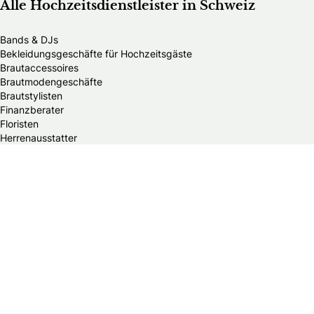
Alle Hochzeitsdienstleister in Schweiz
Bands & DJs
Bekleidungsgeschäfte für Hochzeitsgäste
Brautaccessoires
Brautmodengeschäfte
Brautstylisten
Finanzberater
Floristen
Herrenausstatter
Hochzeitsautos
Hochzeitsdekorationen
Hochzeitseinladungen
Hochzeitsfotografen
Hochzeitsgeschenke & Gastgeschenke
Hochzeitsmessen
Hochzeitsplaner
Hochzeitstortenanbieter
Juweliere & Goldschmiede
Kindermodegeschäfte
Reisebüros
Standesämter