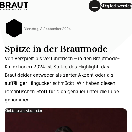
Mitglied werden
Spitze in der Brautmode
Dienstag, 3 September 2024
Spitze in der Brautmode
Von verspielt bis verführerisch – in den Brautmode-
Kollektionen 2024 ist Spitze das Highlight, das
Brautkleider entweder als zarter Akzent oder als
Von verspielt bis verführerisch – in den Brautmode-Kolle
auffälliger Hingucker schmückt. Wir haben diesen
romantischen Stoff für dich genauer unter die Lupe
genommen.
Kleid: Justin Alexander