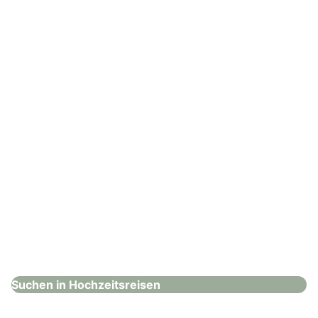
Helbling Reisen
Hochzeitsreisen
: DELUXETARGETS – Traveldesign Worldwide
DELUXETARGETS – Traveldesign
Worldwide
Hochzeitsreisen
Suchen in Hochzeitsreisen