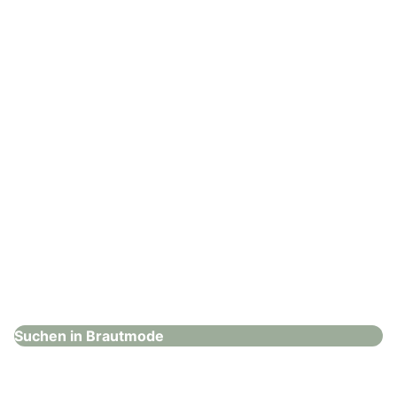
Brautmode
: Mery's Couture Aarau
Mery's Couture Aarau
Brautmode
Suchen in Brautmode