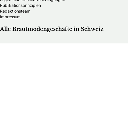
Publikationsprinzipien
Redaktionsteam
Impressum
Alle Brautmodengeschäfte in Schweiz
Alle HochzeitsfotografInnen in Schweiz
Alle Hochzeitsdienstleister in Schweiz
Bands & DJs
Bekleidungsgeschäfte für Hochzeitsgäste
Brautaccessoires
Brautmodengeschäfte
Brautstylisten
Finanzberater
Floristen
Herrenausstatter
Hochzeitsautos