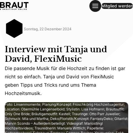
Mitglied werden
Interview mit Tanja und David, FlexiMusic
Sonntag, 22 Dezember 2024
Interview mit Tanja und
David, FlexiMusic
Die passende Musik für die Hochzeit zu finden ist gar
Die passende Musik für die Hochzeit zu finden ist gar n
nicht so einfach. Tanja und David von FlexiMusic
geben Tipps und Tricks rund ums Thema
Hochzeitsmusik.
Foto: Linsenmomente; Planung/Konzept: Froschkönig Hochzeitsagentur;
Location: Obermühle Langenselbold; Stylistin: Lisa Hofmann; Brautoutfit:
Only One Bride; Bräutigamoutfit: Kastell; Trauringe: Otto Parr Juwelier;
Schmuck: Mia und Martha; Deko/Floristik/Konzept: FantasyDeko; Gitarrist:
Marvin Scondo – Außerdem beteiligt: Videograf: Mariostingl
Hochzeitsvideos; Traurednerin: Manuela Wittlich; Papeterie:
Kartenmacherei; Fahrzeug: Freeway Camper; Becher: Yoursuprise; Sekt: