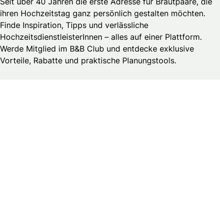
Seit über 40 Jahren die erste Adresse für Brautpaare, die
ihren Hochzeitstag ganz persönlich gestalten möchten.
Finde Inspiration, Tipps und verlässliche
HochzeitsdienstleisterInnen – alles auf einer Plattform.
Werde Mitglied im B&B Club und entdecke exklusive
Vorteile, Rabatte und praktische Planungstools.
Brautmedia
Wedding Guide – Business Login
Kontakt
Stellenangebote & Praktika
Datenschutzerklärung
Allgemeine Geschäftsbedingungen
Publikationsprinzipien
Redaktionsteam
Impressum