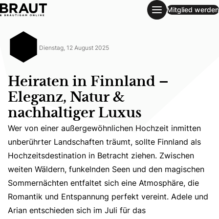
Mitglied werden
Heiraten in Finnland – Eleganz, Natur & nachhaltiger Luxus
Dienstag, 12 August 2025
Heiraten in Finnland –
Eleganz, Natur &
nachhaltiger Luxus
Wer von einer außergewöhnlichen Hochzeit inmitten
unberührter Landschaften träumt, sollte Finnland als
Hochzeitsdestination in Betracht ziehen. Zwischen
weiten Wäldern, funkelnden Seen und den magischen
Wer von einer außergewöhnlichen Hochzeit inmitten unber
Sommernächten entfaltet sich eine Atmosphäre, die
Romantik und Entspannung perfekt vereint. Adele und
Arian entschieden sich im Juli für das