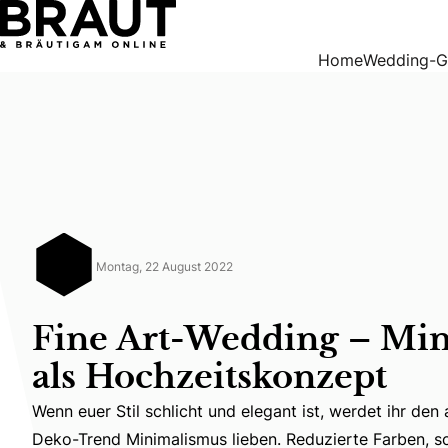
Fine Art-Wedding – Minimalismus als Hochzeitskonzept
Home
Wedding-G
Montag, 22 August 2022
Fine Art-Wedding – Mi
als Hochzeitskonzept
Wenn euer Stil schlicht und elegant ist, werdet ihr den 
Wenn euer Stil schlicht und elegant ist, werdet ihr de
Deko-Trend Minimalismus lieben. Reduzierte Farben, s