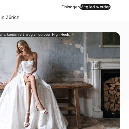
Einloggen
Mitglied werden
 in Zürich
ails, kombiniert mit glamourösen High Heels
 Tag rundum wohlfühlt. Von der Trauung bis zur Feier am Ab