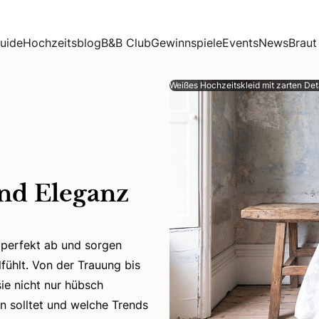
vereint
uide
Hochzeitsblog
B&B Club
Gewinnspiele
Events
News
Braut
Weißes Hochzeitskleid mit zarten Det
nd Eleganz
 perfekt ab und sorgen
perfekt ab und sorgen dafür, dass ihr euch an eurem großen
fühlt. Von der Trauung bis
sie nicht nur hübsch
n solltet und welche Trends